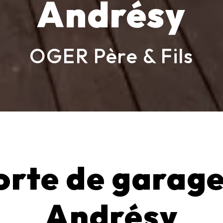
Andrésy
OGER Père & Fils
orte de garage
Andrésy